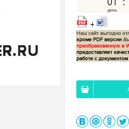
01
+
Наш сайт выгодно отл
кроме PDF версии
Вы
преобразованную в 
предоставляет качес
работе с документом