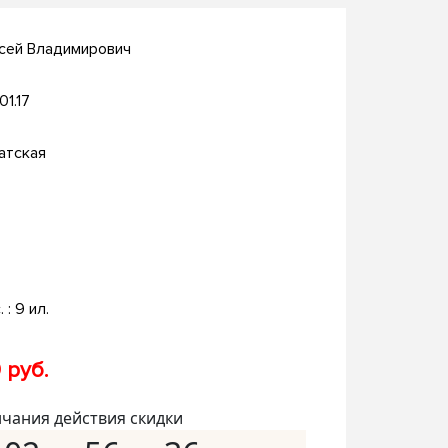
сей Владимирович
01.17
атская
. : 9 ил.
 руб.
нчания действия скидки