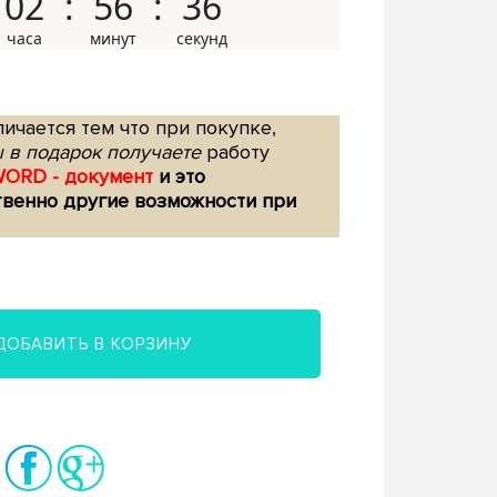
02
56
35
ичается тем что при покупке,
 в подарок получаете
работу
WORD - документ
и это
твенно другие возможности при
ДОБАВИТЬ В КОРЗИНУ