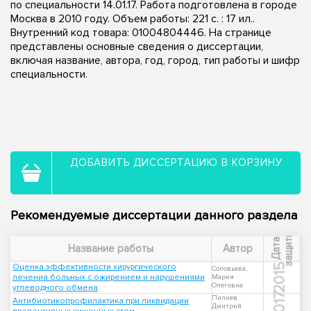
по специальности 14.01.17. Работа подготовлена в городе
Москва в 2010 году. Объем работы: 221 с. : 17 ил..
Внутренний код товара: 01004804446. На странице
представлены основные сведения о диссертации,
включая название, автора, год, город, тип работы и шифр
специальности.
ДОБАВИТЬ ДИССЕРТАЦИЮ В КОРЗИНУ
Рекомендуемые диссертации данного раздела
ы
Д
а
т
а
з
а
щ
и
т
Название работы
Автор
Оценка эффективности хирургического
2015
Соловьева,
лечения больных с ожирением и нарушениями
Мария
Олеговна
углеводного обмена
2017
Пилиев
Антибиотикопрофилактика при ликвидации
Дмитрий