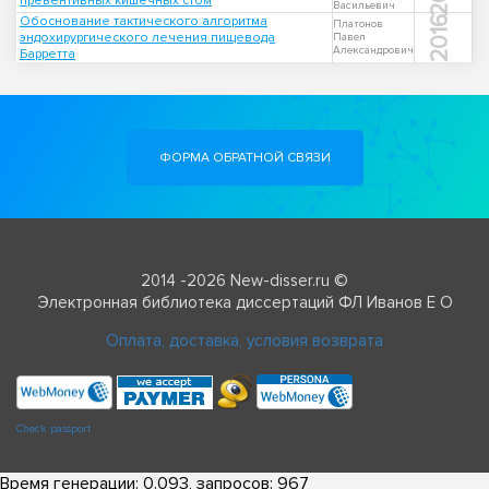
превентивных кишечных стом
Васильевич
Обоснование тактического алгоритма
2016
Платонов
эндохирургического лечения пищевода
Павел
Александрович
Барретта
ФОРМА ОБРАТНОЙ СВЯЗИ
2014 -2026 New-disser.ru ©
Электронная библиотека диссертаций ФЛ Иванов Е О
Оплата, доставка, условия возврата
Check passport
Время генерации: 0.093, запросов: 967