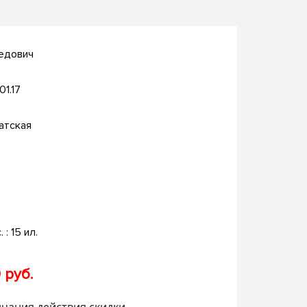
едович
01.17
атская
. : 15 ил.
 руб.