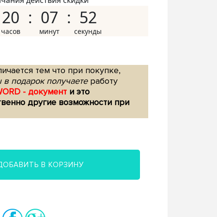
нчания действия скидки
20
07
51
ичается тем что при покупке,
 в подарок получаете
работу
WORD - документ
и это
твенно другие возможности при
ДОБАВИТЬ В КОРЗИНУ