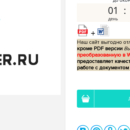
до око
01
+
Наш сайт выгодно отл
кроме PDF версии
Вы
преобразованную в 
предоставляет качес
работе с документом