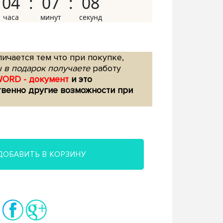
04
07
07
ичается тем что при покупке,
 в подарок получаете
работу
WORD - документ
и это
твенно другие возможности при
ДОБАВИТЬ В КОРЗИНУ