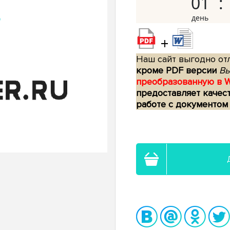
01
+
Наш сайт выгодно отл
кроме PDF версии
Вы
преобразованную в 
предоставляет качес
работе с документом