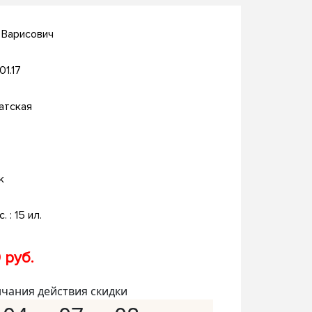
 Варисович
01.17
атская
к
. : 15 ил.
 руб.
нчания действия скидки