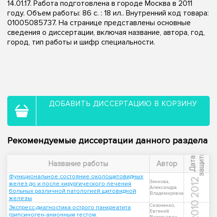
14.01.17. Работа подготовлена в городе Москва в 2011
году. Объем работы: 86 с. : 18 ил.. Внутренний код товара:
01005085737. На странице представлены основные
сведения о диссертации, включая название, автора, год,
город, тип работы и шифр специальности.
ДОБАВИТЬ ДИССЕРТАЦИЮ В КОРЗИНУ
Рекомендуемые диссертации данного раздела
ы
Д
а
т
а
з
а
щ
и
т
Название работы
Автор
Функциональное состояние околощитовидных
2012
Зенкова,
желез до и после хирургического лечения
Александра
больных различной патологией щитовидной
Владимировна
железы
2010
Сизоненко,
Экспресс-диагностика острого панкреатита
Евгений
трипсиноген-анионным тестом.