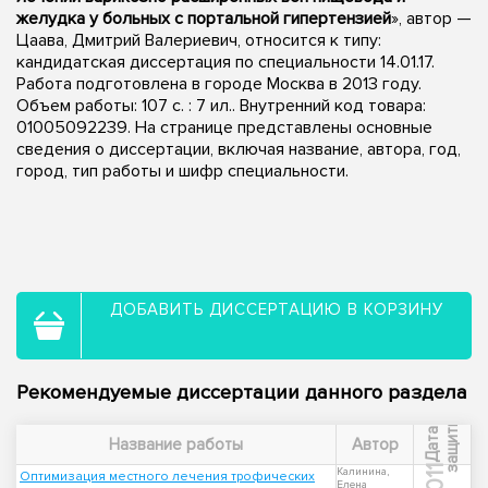
желудка у больных с портальной гипертензией
», автор —
Цаава, Дмитрий Валериевич, относится к типу:
кандидатская диссертация по специальности 14.01.17.
Работа подготовлена в городе Москва в 2013 году.
Объем работы: 107 с. : 7 ил.. Внутренний код товара:
01005092239. На странице представлены основные
сведения о диссертации, включая название, автора, год,
город, тип работы и шифр специальности.
ДОБАВИТЬ ДИССЕРТАЦИЮ В КОРЗИНУ
Рекомендуемые диссертации данного раздела
ы
Д
а
т
а
з
а
щ
и
т
Название работы
Автор
2011
Калинина,
Оптимизация местного лечения трофических
Елена