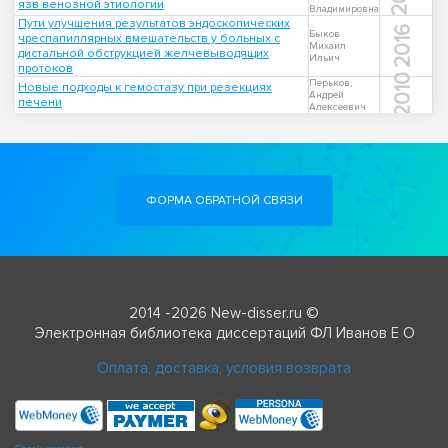
язв венозной этиологии
Владимировна
Пути улучшения результатов эндоскопических
2016
Быков
чреспапиллярных вмешательств у больных с
Михаил
дистальной обструкцией желчевыводящих
Ильич
протоков
2010
Перьков,
Новые подходы к гемостазу при резекциях
Андрей
печени
Алексеевич
ФОРМА ОБРАТНОЙ СВЯЗИ
2014 -2026 New-disser.ru ©
Электронная библиотека диссертаций ФЛ Иванов Е О
Оплата, доставка, условия возврата