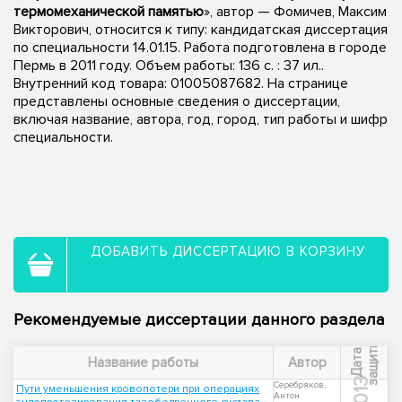
термомеханической памятью
», автор — Фомичев, Максим
Викторович, относится к типу: кандидатская диссертация
по специальности 14.01.15. Работа подготовлена в городе
Пермь в 2011 году. Объем работы: 136 с. : 37 ил..
Внутренний код товара: 01005087682. На странице
представлены основные сведения о диссертации,
включая название, автора, год, город, тип работы и шифр
специальности.
ДОБАВИТЬ ДИССЕРТАЦИЮ В КОРЗИНУ
Рекомендуемые диссертации данного раздела
ы
Д
а
т
а
з
а
щ
и
т
Название работы
Автор
2013
Серебряков,
Пути уменьшения кровопотери при операциях
Антон