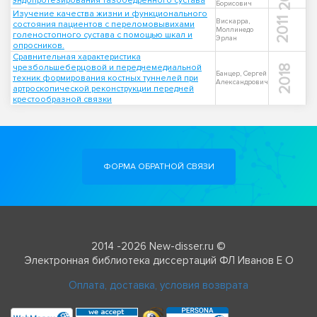
эндопротезирования тазобедренного сустава
Борисович
Изучение качества жизни и функционального
2011
Вискарра,
состояния пациентов с переломовывихами
Моллинедо
голеностопного сустава с помощью шкал и
Эрлан
опросников.
Сравнительная характеристика
чрезбольшеберцовой и переднемедиальной
2018
Банцер, Сергей
техник формирования костных туннелей при
Александрович
артроскопической реконструкции передней
крестообразной связки
ФОРМА ОБРАТНОЙ СВЯЗИ
2014 -2026 New-disser.ru ©
Электронная библиотека диссертаций ФЛ Иванов Е О
Оплата, доставка, условия возврата