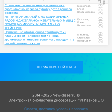
Совершенствование методов лечения и
2013
Кириллова,
профилактики кариеса зубов у детей раннего
Елена
Владимировна
возраста
ЛЕЧЕНИЕ АНОМАЛИЙ ОККЛЮЗИИ ЗУБНЫХ
2010
Кулакова,
РЯДОВ И ДИСБАЛАНСА ЖЕВАТЕЛЬНЫХ МЫШЦ С
Елена
ПОМОЩЬЮ МИОФУНКЦИОНАЛЬНЫХ
Викторовна
ТРЕЙНЕРОВ
Применение обогащенной тромбоцитами
2019
Микляев,
плазмы крови человека при лечении
Станислав
хронического генерализованного пародонтита
Валерьевич
легкой степени тяжести
ФОРМА ОБРАТНОЙ СВЯЗИ
2014 -2026 New-disser.ru ©
Электронная библиотека диссертаций ФЛ Иванов Е О
Оплата, доставка, условия возврата