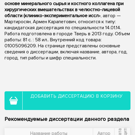
основе минерального сырья и костного коллагена при
хирургических вмешательствах в челюстно-лицевой
области (клинико-экспериментальное иссл
», автор —
Мартиросян, Армен Карапетович, относится к типу:
кандидатская диссертация по специальности 14.01.14.
Работа подготовлена в городе Тверь в 2013 году. Объем
работы: 81 с. : 58 ил.. Внутренний код товара:
01005096209. На странице представлены основные
сведения о диссертации, включая название, автора, год,
город, тип работы и шифр специальности.
ДОБАВИТЬ ДИССЕРТАЦИЮ В КОРЗИНУ
Рекомендуемые диссертации данного раздела
ы
Д
а
т
а
з
а
щ
и
т
Название работы
Автор