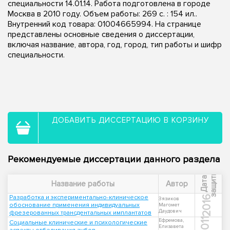
специальности 14.01.14. Работа подготовлена в городе
Москва в 2010 году. Объем работы: 269 с. : 154 ил..
Внутренний код товара: 01004665994. На странице
представлены основные сведения о диссертации,
включая название, автора, год, город, тип работы и шифр
специальности.
ДОБАВИТЬ ДИССЕРТАЦИЮ В КОРЗИНУ
Рекомендуемые диссертации данного раздела
ы
Д
а
т
а
з
а
щ
и
т
Название работы
Автор
Разработка и экспериментально-клиническое
2016
Зязиков
обоснование применения индивидуальных
Магомет
Даудович
фрезерованных трансдентальных имплантатов
2011
Ефремова,
Социальные клинические и психологические
Елизавета