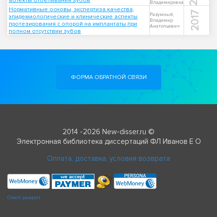
аспекты отбеливания зубов
Владимировна
Нормативные основы, экспертиза качества,
2017
Разумный,
эпидемиологические и клинические аспекты
Владимир
протезирования с опорой на имплантаты при
Анатольевич
полном отсутствии зубов
ФОРМА ОБРАТНОЙ СВЯЗИ
2014 -2026 New-disser.ru ©
Электронная библиотека диссертаций ФЛ Иванов Е О
Оплата, доставка, условия возврата
Check passport