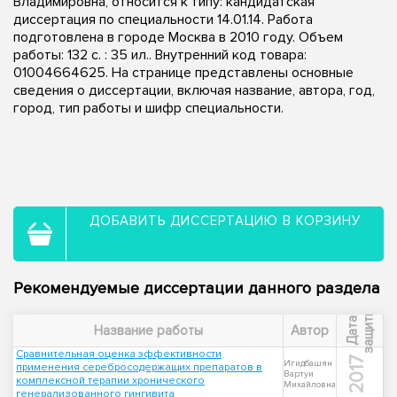
Владимировна, относится к типу: кандидатская
диссертация по специальности 14.01.14. Работа
подготовлена в городе Москва в 2010 году. Объем
работы: 132 с. : 35 ил.. Внутренний код товара:
01004664625. На странице представлены основные
сведения о диссертации, включая название, автора, год,
город, тип работы и шифр специальности.
ДОБАВИТЬ ДИССЕРТАЦИЮ В КОРЗИНУ
Рекомендуемые диссертации данного раздела
ы
Д
а
т
а
з
а
щ
и
т
Название работы
Автор
Сравнительная оценка эффективности
2017
Игидбашян
применения серебросодержащих препаратов в
Вартуи
комплексной терапии хронического
Михайловна
генерализованного гингивита