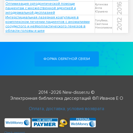
Оптимизация ортодонтической помощи
2016
Куликова
пациентам с множественной адентией и
Алла
Юрьевна
эктодермальной дисплазией
Интерстициальная лазерная коагуляция в
2012
Голубева,
комплексном лечении пациентов с аномалиями
Светлана
сосудистого и нейропластического генезов в
Николаевна
области головы и шеи
ФОРМА ОБРАТНОЙ СВЯЗИ
2014 -2026 New-disser.ru ©
Электронная библиотека диссертаций ФЛ Иванов Е О
Оплата, доставка, условия возврата
Check passport