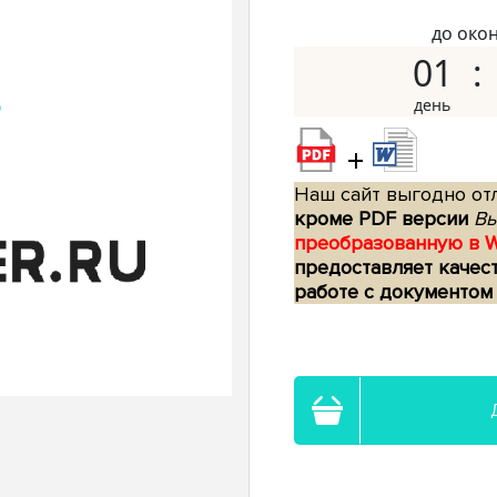
до око
01
+
Наш сайт выгодно отл
кроме PDF версии
Вы
преобразованную в 
предоставляет качес
работе с документом