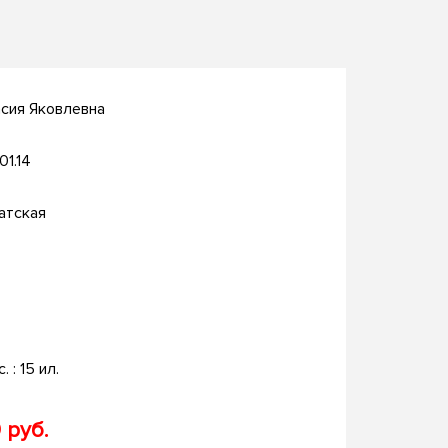
сия Яковлевна
01.14
атская
. : 15 ил.
 руб.