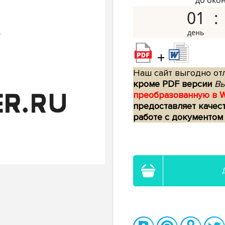
до око
01
+
Наш сайт выгодно отл
кроме PDF версии
Вы
преобразованную в 
предоставляет качес
работе с документом