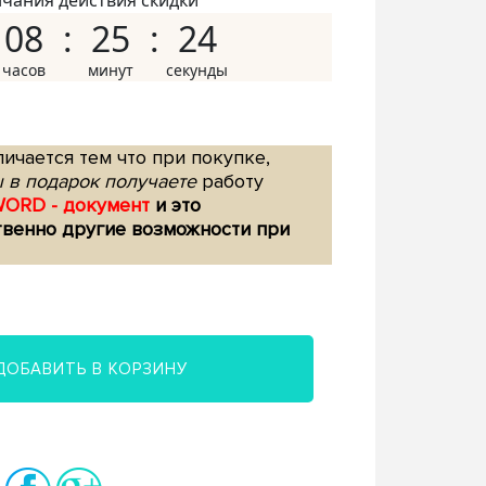
нчания действия скидки
08
25
23
ичается тем что при покупке,
 в подарок получаете
работу
WORD - документ
и это
твенно другие возможности при
ДОБАВИТЬ В КОРЗИНУ