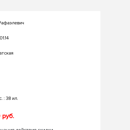
 Рафаэлевич
01.14
атская
с. : 38 ил.
 руб.