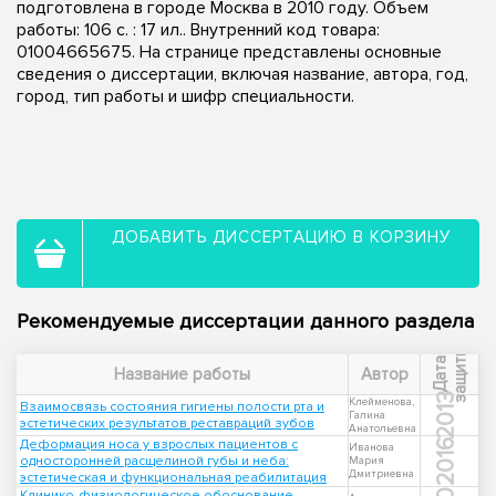
подготовлена в городе Москва в 2010 году. Объем
работы: 106 с. : 17 ил.. Внутренний код товара:
01004665675. На странице представлены основные
сведения о диссертации, включая название, автора, год,
город, тип работы и шифр специальности.
ДОБАВИТЬ ДИССЕРТАЦИЮ В КОРЗИНУ
Рекомендуемые диссертации данного раздела
ы
Д
а
т
а
з
а
щ
и
т
Название работы
Автор
2013
Клейменова,
Взаимосвязь состояния гигиены полости рта и
Галина
эстетических результатов реставраций зубов
Анатольевна
Деформация носа у взрослых пациентов с
2016
Иванова
односторонней расщелиной губы и неба:
Мария
Дмитриевна
эстетическая и функциональная реабилитация
Клинико-физиологическое обоснование