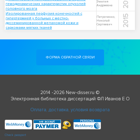
2018
Эмилия
гемодинамических характеристик опухолей
Андреевна
головного мозга
Изолированная перфузия конечностей с
2015
Петроченко,
гипертермией у больных с местно-
Николай
диссеминированной меланомой кожи и
Сергеевич
саркомами мягких тканей
ФОРМА ОБРАТНОЙ СВЯЗИ
2014 -2026 New-disser.ru ©
Электронная библиотека диссертаций ФЛ Иванов Е О
Оплата, доставка, условия возврата
Check passport