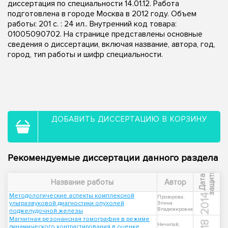
диссертация по специальности 14.01.12. Работа
подготовлена в городе Москва в 2012 году. Объем
работы: 201 с. : 24 ил.. Внутренний код товара:
01005090702. На странице представлены основные
сведения о диссертации, включая название, автора, год,
город, тип работы и шифр специальности.
ДОБАВИТЬ ДИССЕРТАЦИЮ В КОРЗИНУ
Рекомендуемые диссертации данного раздела
ы
Д
а
т
а
з
а
щ
и
т
Название работы
Автор
Методологические аспекты комплексной
2014
Прозорова,
ультразвуковой диагностики опухолей
Элина
Владимировна
поджелудочной железы
Магнитная резонансная томография в режиме
Нечипай,
динамического контрастирования в оценке