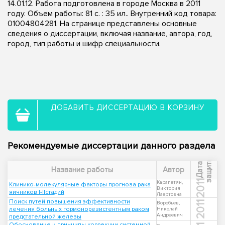
14.01.12. Работа подготовлена в городе Москва в 2011
году. Объем работы: 81 с. : 35 ил.. Внутренний код товара:
01004804281. На странице представлены основные
сведения о диссертации, включая название, автора, год,
город, тип работы и шифр специальности.
ДОБАВИТЬ ДИССЕРТАЦИЮ В КОРЗИНУ
Рекомендуемые диссертации данного раздела
ы
Д
а
т
а
з
а
щ
и
т
Название работы
Автор
2011
Карапетян,
Клинико-молекулярные факторы прогноза рака
Виктория
яичников I-IIстадий
Лаертовна
Поиск путей повышения эффективности
2011
Воробьев,
лечения больных гормонорезистентным раком
Николай
Андреевич
предстательной железы
Обоснование и принципы коррекции системной