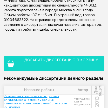
— Филатова, Юлия Владимировна, относится к типу:
кандидатская диссертация по специальности 14.01.12.
Работа подготовлена в городе Москва в 2010 году.
Объем работы: 137 с. : 15 ил.. Внутренний код товара:
01004663822. На странице представлены основные
сведения о диссертации, включая название, автора, год,
город, тип работы и шифр специальности.
ДОБАВИТЬ ДИССЕРТАЦИЮ В КОРЗИНУ
Рекомендуемые диссертации данного раздела
ы
Д
а
т
а
з
а
щ
и
т
Название работы
Автор
Сочетанная ксеноновая и продленная
2013
Федотушкина,
эпидуральная анестезия у больных
Ксения
гинекологическим раком с метаболическим
Владимировна
синдромом