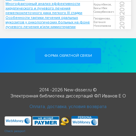
Многофакторный анализ эффективности
2010
Карыпбеков,
хирургического и лучевого лечения
Бакытбек
Самарбекович
немелкоклеточного рака легкого III стадии
Особенности тактики лечения оральных
2018
Гвоздикова,
мукозитов у онкологических больных на фоне
Евгения
Николаевна
лучевого лечения и/или химиотерапии
ФОРМА ОБРАТНОЙ СВЯЗИ
2014 -2026 New-disser.ru ©
Электронная библиотека диссертаций ФЛ Иванов Е О
Оплата, доставка, условия возврата
Check passport