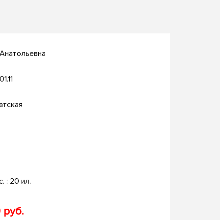
 Анатольевна
01.11
атская
с. : 20 ил.
 руб.