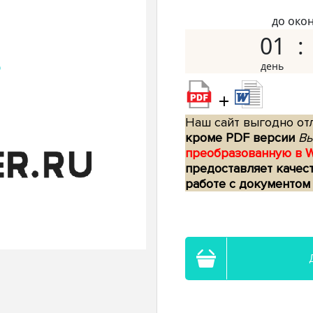
до око
01
+
Наш сайт выгодно отл
кроме PDF версии
Вы
преобразованную в 
предоставляет качес
работе с документом