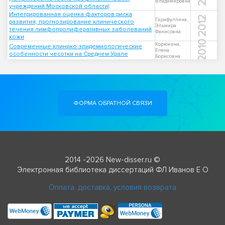
Владимировна
учреждений Московской области)
Интегрированная оценка факторов риска
2012
Гарифуллина,
развития, прогнозирование клинического
Эльмира
течения лимфопролиферативных заболеваний
Фанисовна
кожи
2010
Корюкина,
Современные клинико-эпидемиологические
Елена
особенности чесотки на Среднем Урале
Борисовна
ФОРМА ОБРАТНОЙ СВЯЗИ
2014 -2026 New-disser.ru ©
Электронная библиотека диссертаций ФЛ Иванов Е О
Оплата, доставка, условия возврата