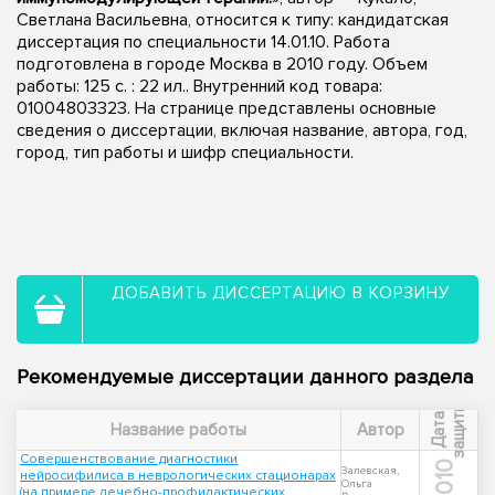
Светлана Васильевна, относится к типу: кандидатская
диссертация по специальности 14.01.10. Работа
подготовлена в городе Москва в 2010 году. Объем
работы: 125 с. : 22 ил.. Внутренний код товара:
01004803323. На странице представлены основные
сведения о диссертации, включая название, автора, год,
город, тип работы и шифр специальности.
ДОБАВИТЬ ДИССЕРТАЦИЮ В КОРЗИНУ
Рекомендуемые диссертации данного раздела
ы
Д
а
т
а
з
а
щ
и
т
Название работы
Автор
Совершенствование диагностики
2010
Залевская,
нейросифилиса в неврологических стационарах
Ольга
(на примере лечебно-профилактических