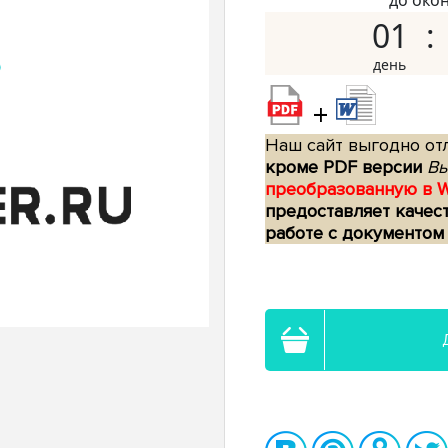
до око
01
+
Наш сайт выгодно отл
кроме PDF версии
Вы
преобразованную в 
предоставляет качес
работе с документом