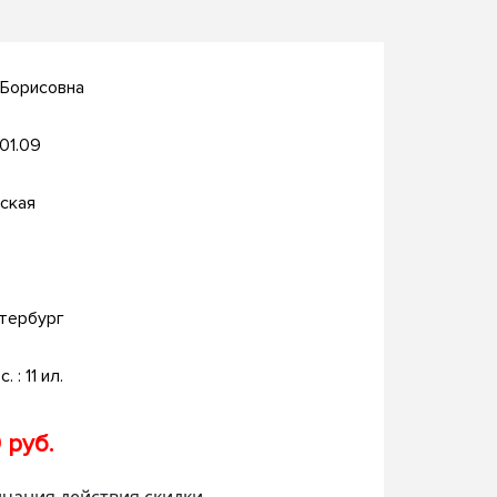
 Борисовна
.01.09
ская
тербург
. : 11 ил.
 руб.