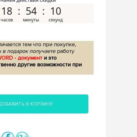
нчания действия скидки
18
54
09
ичается тем что при покупке,
 в подарок получаете
работу
WORD - документ
и это
твенно другие возможности при
ДОБАВИТЬ В КОРЗИНУ