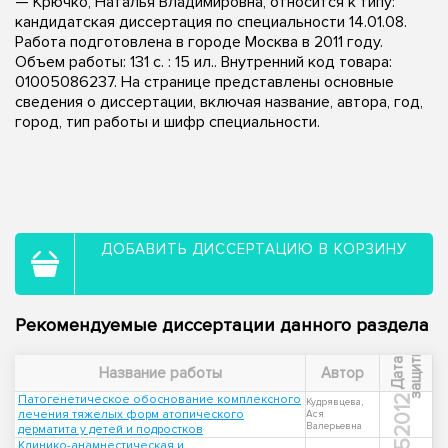
— Крючко, Наталья Владимировна, относится к типу:
кандидатская диссертация по специальности 14.01.08.
Работа подготовлена в городе Москва в 2011 году.
Объем работы: 131 с. : 15 ил.. Внутренний код товара:
01005086237. На странице представлены основные
сведения о диссертации, включая название, автора, год,
город, тип работы и шифр специальности.
ДОБАВИТЬ ДИССЕРТАЦИЮ В КОРЗИНУ
Рекомендуемые диссертации данного раздела
ы
Д
а
т
а
з
а
щ
и
т
Название работы
Автор
Патогенетическое обоснование комплексного
2012
Кудрявцева,
лечения тяжелых форм атопического
Ася
Валерьевна
дерматита у детей и подростков
Клинико-анамнестическая и