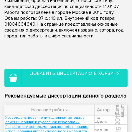
Лихникевич, Ярослав Евгеньевич, относится к типу:
кандидатская диссертация по специальности 14.01.07.
Работа подготовлена в городе Москва в 2010 году.
Объем работы: 87 с. : 10 ил.. Внутренний код товара:
01004664640. На странице представлены основные
сведения о диссертации, включая название, автора, год,
город, тип работы и шифр специальности.
ДОБАВИТЬ ДИССЕРТАЦИЮ В КОРЗИНУ
Рекомендуемые диссертации данного раздела
ы
Д
а
т
а
з
а
щ
и
т
Название работы
Автор
2011
Усовершенствование пункционных методик в
Ван,
лечении болящей буллезной кератопатии
Шуцюнь
Разработка и экспериментальное обоснование
Колесник,
использования интравитреального имплантата