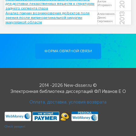
2015
Антон
для доставки лекарственных веществ к структурам
Игоревич
заднего сегмента глаза
Анализ причин возникновения дефектов поля
2013
Алексеенко,
зрения после витреоретинальной хирургии
Денис
Сергеевич
макулярной области
ФОРМА ОБРАТНОЙ СВЯЗИ
2014 -2026 New-disser.ru ©
Электронная библиотека диссертаций ФЛ Иванов Е О
Оплата, доставка, условия возврата
Check passport