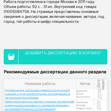
Работа подготовлена в городе Москва в 2011 году.
Объем работы: 92 с. : 31 ил.. Внутренний код товара:
01005084756. На странице представлены основные
сведения о диссертации, включая название, автора, год,
город, тип работы и шифр специальности.
ДОБАВИТЬ ДИССЕРТАЦИЮ В КОРЗИНУ
Рекомендуемые диссертации данного раздела
ы
Д
а
т
а
з
а
щ
и
т
Название работы
Автор
Оптимизация офтальмотравматологической
2014
Борханов,
помощи и пути реабилитации пострадавших в
Аслан
Хусаинович
Чеченской Республике
Симптомокомплекс ранних глазных проявлений
2011
Керимова,
псевдоэксфолиативного синдрома (клинико-
Рашида
Сардар кызы
экспериментальное исследование)