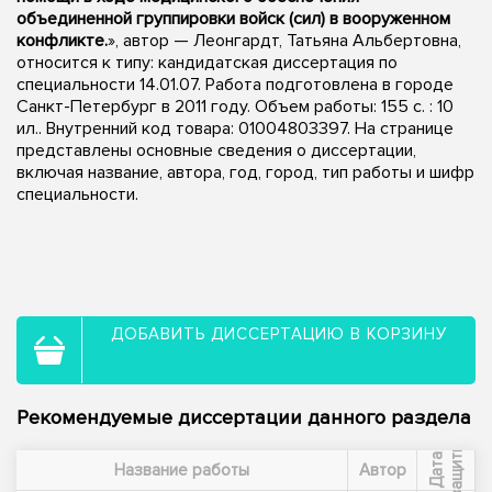
объединенной группировки войск (сил) в вооруженном
конфликте.
», автор — Леонгардт, Татьяна Альбертовна,
относится к типу: кандидатская диссертация по
специальности 14.01.07. Работа подготовлена в городе
Санкт-Петербург в 2011 году. Объем работы: 155 с. : 10
ил.. Внутренний код товара: 01004803397. На странице
представлены основные сведения о диссертации,
включая название, автора, год, город, тип работы и шифр
специальности.
ДОБАВИТЬ ДИССЕРТАЦИЮ В КОРЗИНУ
Рекомендуемые диссертации данного раздела
ы
Д
а
т
а
з
а
щ
и
т
Название работы
Автор