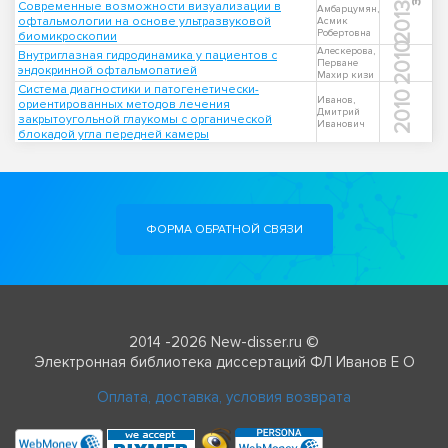
Современные возможности визуализации в
2013
Амбарцумян,
офтальмологии на основе ультразвуковой
Асмик
Робертовна
биомикроскопии
2010
Алескерова,
Внутриглазная гидродинамика у пациентов с
Перване
эндокринной офтальмопатией
Махир кизи
Система диагностики и патогенетически-
2010
Иванов,
ориентированных методов лечения
Дмитрий
закрытоугольной глаукомы с органической
Иванович
блокадой угла передней камеры
ФОРМА ОБРАТНОЙ СВЯЗИ
2014 -2026 New-disser.ru ©
Электронная библиотека диссертаций ФЛ Иванов Е О
Оплата, доставка, условия возврата