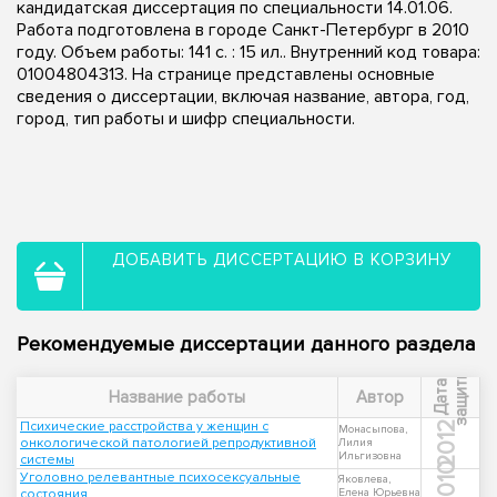
кандидатская диссертация по специальности 14.01.06.
Работа подготовлена в городе Санкт-Петербург в 2010
году. Объем работы: 141 с. : 15 ил.. Внутренний код товара:
01004804313. На странице представлены основные
сведения о диссертации, включая название, автора, год,
город, тип работы и шифр специальности.
ДОБАВИТЬ ДИССЕРТАЦИЮ В КОРЗИНУ
Рекомендуемые диссертации данного раздела
ы
Д
а
т
а
з
а
щ
и
т
Название работы
Автор
Психические расстройства у женщин с
2012
Монасыпова,
онкологической патологией репродуктивной
Лилия
Ильгизовна
системы
2010
Уголовно релевантные психосексуальные
Яковлева,
состояния
Елена Юрьевна