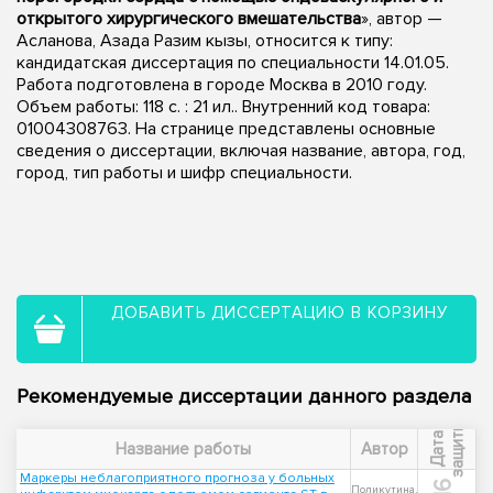
открытого хирургического вмешательства
», автор —
Асланова, Азада Разим кызы, относится к типу:
кандидатская диссертация по специальности 14.01.05.
Работа подготовлена в городе Москва в 2010 году.
Объем работы: 118 с. : 21 ил.. Внутренний код товара:
01004308763. На странице представлены основные
сведения о диссертации, включая название, автора, год,
город, тип работы и шифр специальности.
ДОБАВИТЬ ДИССЕРТАЦИЮ В КОРЗИНУ
Рекомендуемые диссертации данного раздела
ы
Д
а
т
а
з
а
щ
и
т
Название работы
Автор
Маркеры неблагоприятного прогноза у больных
Поликутина,