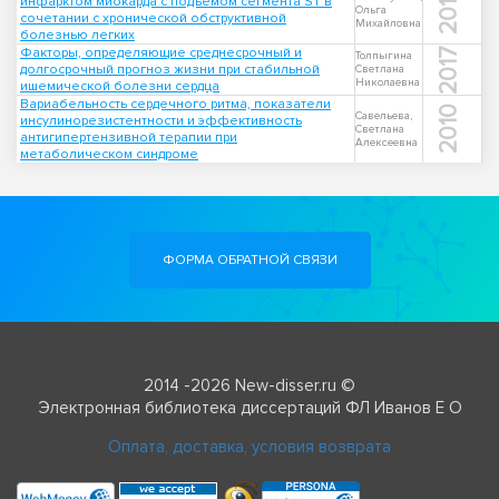
2016
инфарктом миокарда с подъемом сегмента ST в
Ольга
сочетании с хронической обструктивной
Михайловна
болезнью легких
Факторы, определяющие среднесрочный и
2017
Толпыгина
долгосрочный прогноз жизни при стабильной
Светлана
Николаевна
ишемической болезни сердца
Вариабельность сердечного ритма, показатели
2010
Савельева,
инсулинорезистентности и эффективность
Светлана
антигипертензивной терапии при
Алексеевна
метаболическом синдроме
ФОРМА ОБРАТНОЙ СВЯЗИ
2014 -2026 New-disser.ru ©
Электронная библиотека диссертаций ФЛ Иванов Е О
Оплата, доставка, условия возврата