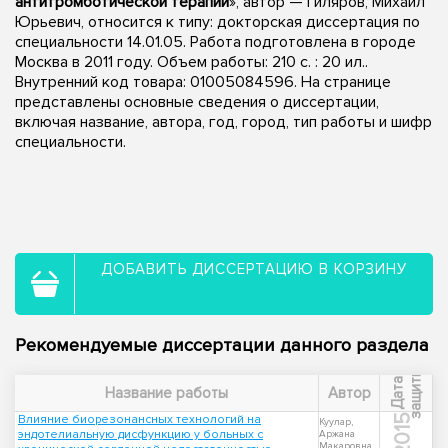
антитромботической терапии
», автор — Гиляров, Михаил
Юрьевич, относится к типу: докторская диссертация по
специальности 14.01.05. Работа подготовлена в городе
Москва в 2011 году. Объем работы: 210 с. : 20 ил..
Внутренний код товара: 01005084596. На странице
представлены основные сведения о диссертации,
включая название, автора, год, город, тип работы и шифр
специальности.
ДОБАВИТЬ ДИССЕРТАЦИЮ В КОРЗИНУ
Рекомендуемые диссертации данного раздела
ы
Д
а
т
а
з
а
щ
и
т
Название работы
Автор
Влияние биорезонансных технологий на
2015
Куулар,
эндотелиальную дисфункцию у больных с
Аржана
Макаровна