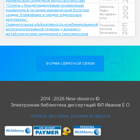
хронической сердечной недостаточностью
"Стенты с биодеградируемым полимерным
Зейналов,
2012
покрытием в лечении ишемической болезни
Руфат
сердца: ближайшие и средне-отдаленные
Вагифович
оглы
результаты".
Сравнительная эффективность комбинированной
2011
Пыхалова,
антигипертензивной терапии у женщин с
Наталья
Евгеньевна
метаболическим синдромом и гипотиреозом
ФОРМА ОБРАТНОЙ СВЯЗИ
2014 -2026 New-disser.ru ©
Электронная библиотека диссертаций ФЛ Иванов Е О
Оплата, доставка, условия возврата