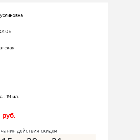
Хусяиновна
.01.05
атская
. : 19 ил.
 руб.
нчания действия скидки