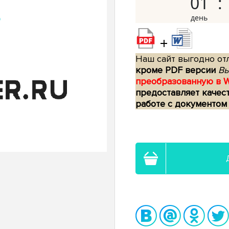
01
+
Наш сайт выгодно отл
кроме PDF версии
Вы
преобразованную в 
предоставляет качес
работе с документом