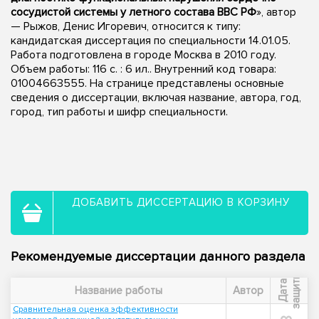
сосудистой системы у летного состава ВВС РФ
», автор
— Рыжов, Денис Игоревич, относится к типу:
кандидатская диссертация по специальности 14.01.05.
Работа подготовлена в городе Москва в 2010 году.
Объем работы: 116 с. : 6 ил.. Внутренний код товара:
01004663555. На странице представлены основные
сведения о диссертации, включая название, автора, год,
город, тип работы и шифр специальности.
ДОБАВИТЬ ДИССЕРТАЦИЮ В КОРЗИНУ
Рекомендуемые диссертации данного раздела
ы
Д
а
т
а
з
а
щ
и
т
Название работы
Автор
Сравнительная оценка эффективности