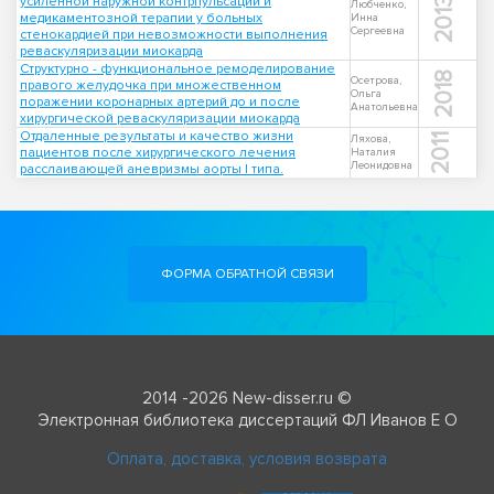
усиленной наружной контрпульсации и
2013
Любченко,
медикаментозной терапии у больных
Инна
Сергеевна
стенокардией при невозможности выполнения
реваскуляризации миокарда
Структурно - функциональное ремоделирование
2018
Осетрова,
правого желудочка при множественном
Ольга
поражении коронарных артерий до и после
Анатольевна
хирургической реваскуляризации миокарда
Отдаленные результаты и качество жизни
2011
Ляхова,
пациентов после хирургического лечения
Наталия
Леонидовна
расслаивающей аневризмы аорты I типа.
ФОРМА ОБРАТНОЙ СВЯЗИ
2014 -2026 New-disser.ru ©
Электронная библиотека диссертаций ФЛ Иванов Е О
Оплата, доставка, условия возврата