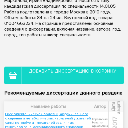
Маркелова, Ирина Владимировна, относится к типу:
кандидатская диссертация по специальности 14.01.05.
Работа подготовлена в городе Москва в 2010 году.
Объем работы: 84 с. : 24 ил.. Внутренний код товара:
01004663234. На странице представлены основные
сведения о диссертации, включая название, автора, год,
город, тип работы и шифр специальности.
ДОБАВИТЬ ДИССЕРТАЦИЮ В КОРЗИНУ
Рекомендуемые диссертации данного раздела
ы
Д
а
т
а
з
а
щ
и
т
Название работы
Автор
Риск гипертонической болезни, абдоминального
ожирения и метаболических нарушений у жителей
2017
Корельская
санкт-петербурга - носителей различных
Наталья
Аркадьевна
генотипов гена, ассоциированного с жировой