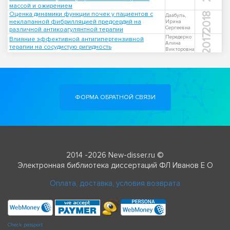
массой и ожирением
Оценка динамики функции почек у пациентов с
2018
Даабуль,
неклапанной фибрилляцией предсердий на
Ирина
Сергеевна
различной антикоагулянтной терапии
2017
Передерко
Влияние эффективной антигипертензивной
Алина
терапии на сосудистую ригидность
Викторовна
ФОРМА ОБРАТНОЙ СВЯЗИ
2014 -2026 New-disser.ru ©
Электронная библиотека диссертаций ФЛ Иванов Е О
Оплата, доставка, условия возврата
Check passport