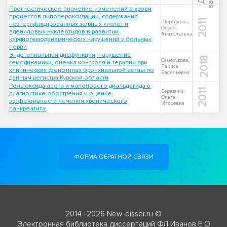
Прогностическое значение изменений в крови
процессов липопероксидации, содержания
2011
Щербакова,
неэтерифицированных жирных кислот и
Олеся
адениловых нуклеотидов в развитии
Анатольевна
кардиогемодинамических нарушений у больных
перви
Эндотелиальная дисфункция, нарушение
2018
Самосудова,
гемодинамики, оценка контроля и терапии при
Лариса
клинических фенотипах бронхиальной астмы по
Васильевна
данным регистра Курской области
Роль оксида азота и малонового диальдегида в
2011
Березина,
диагностике обострения и оценке
Ольга
эффективности лечения хронического
Игоревна
панкреатита
ФОРМА ОБРАТНОЙ СВЯЗИ
2014 -2026 New-disser.ru ©
Электронная библиотека диссертаций ФЛ Иванов Е О