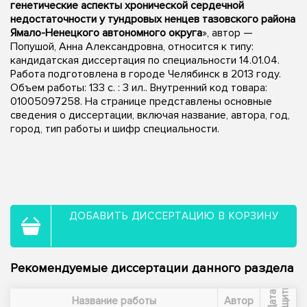
генетические аспекты хронической сердечной
недостаточности у тундровых ненцев тазовского района
Ямало-Ненецкого автономного округа
», автор —
Попушой, Анна Александровна, относится к типу:
кандидатская диссертация по специальности 14.01.04.
Работа подготовлена в городе Челябинск в 2013 году.
Объем работы: 133 с. : 3 ил.. Внутренний код товара:
01005097258. На странице представлены основные
сведения о диссертации, включая название, автора, год,
город, тип работы и шифр специальности.
ДОБАВИТЬ ДИССЕРТАЦИЮ В КОРЗИНУ
Рекомендуемые диссертации данного раздела
ы
Д
а
т
а
з
а
щ
и
т
Название работы
Автор