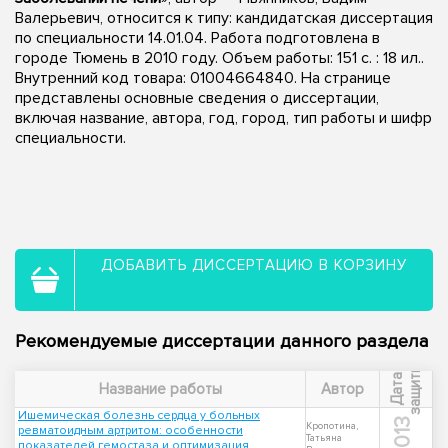
Валерьевич, относится к типу: кандидатская диссертация
по специальности 14.01.04. Работа подготовлена в
городе Тюмень в 2010 году. Объем работы: 151 с. : 18 ил..
Внутренний код товара: 01004664840. На странице
представлены основные сведения о диссертации,
включая название, автора, год, город, тип работы и шифр
специальности.
ДОБАВИТЬ ДИССЕРТАЦИЮ В КОРЗИНУ
Рекомендуемые диссертации данного раздела
ы
Д
а
т
а
з
а
щ
и
т
Название работы
Автор
Ишемическая болезнь сердца у больных
2013
Кропотина,
ревматоидным артритом: особенности
Татьяна
показателей гемостаза и оптимизация