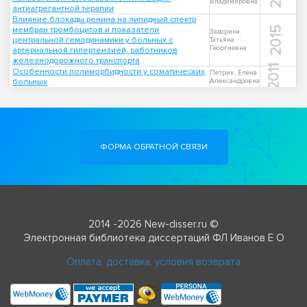
Владимировна
антиагрегантной терапии
Влияние блокады ренина на липидный спектр
мембран тромбоцитов и показатели
2015
Задорина,
центральной гемодинамики у больных с
Татьяна
Георгиевна
артериальной гипертензией, работников
железнодорожного транспорта
2011
Особенности полиморбидности у соматических
Петрик, Елена
больных
Александровна
ФОРМА ОБРАТНОЙ СВЯЗИ
2014 -2026 New-disser.ru ©
Электронная библиотека диссертаций ФЛ Иванов Е О
Оплата, доставка, условия возврата