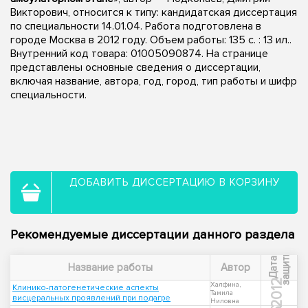
Викторович, относится к типу: кандидатская диссертация
по специальности 14.01.04. Работа подготовлена в
городе Москва в 2012 году. Объем работы: 135 с. : 13 ил..
Внутренний код товара: 01005090874. На странице
представлены основные сведения о диссертации,
включая название, автора, год, город, тип работы и шифр
специальности.
ДОБАВИТЬ ДИССЕРТАЦИЮ В КОРЗИНУ
Рекомендуемые диссертации данного раздела
ы
Д
а
т
а
з
а
щ
и
т
Название работы
Автор
2012
Халфина,
Клинико-патогенетические аспекты
Тамила
висцеральных проявлений при подагре
Ниловна