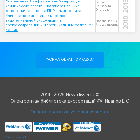
Современный инфекционный эндокардит:
2015
Котова,
клинические аспекты, кардиоренальные
Елизавета
Олеговна
отношения, значение ПЦР в диагностике
Клиническое значение маркеров
2010
эндотелиальной дисфункции в
Попова, Ирина
прогрессировании интерстициальных болезней
Александровна
легких
ФОРМА ОБРАТНОЙ СВЯЗИ
2014 -2026 New-disser.ru ©
Электронная библиотека диссертаций ФЛ Иванов Е О
Оплата, доставка, условия возврата
Check passport