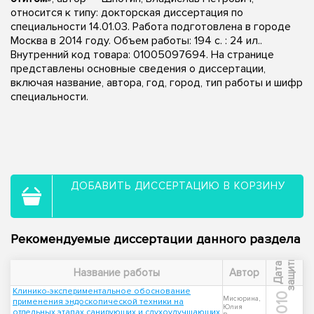
относится к типу: докторская диссертация по
специальности 14.01.03. Работа подготовлена в городе
Москва в 2014 году. Объем работы: 194 с. : 24 ил..
Внутренний код товара: 01005097694. На странице
представлены основные сведения о диссертации,
включая название, автора, год, город, тип работы и шифр
специальности.
ДОБАВИТЬ ДИССЕРТАЦИЮ В КОРЗИНУ
Рекомендуемые диссертации данного раздела
ы
Д
а
т
а
з
а
щ
и
т
Название работы
Автор
Клинико-экспериментальное обоснование
2010
Мисюрина,
применения эндоскопической техники на
Юлия
отдельных этапах санирующих и слухоулучшающих