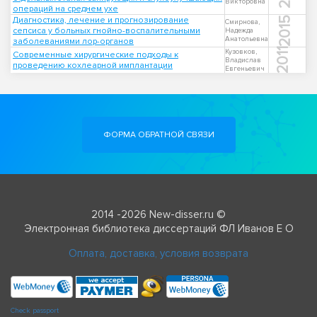
Викторовна
операций на среднем ухе
Диагностика, лечение и прогнозирование
2015
Смирнова,
сепсиса у больных гнойно-воспалительными
Надежда
Анатольевна
заболеваниями лор-органов
2011
Кузовков,
Современные хирургические подходы к
Владислав
проведению кохлеарной имплантации
Евгеньевич
ФОРМА ОБРАТНОЙ СВЯЗИ
2014 -2026 New-disser.ru ©
Электронная библиотека диссертаций ФЛ Иванов Е О
Оплата, доставка, условия возврата
Check passport