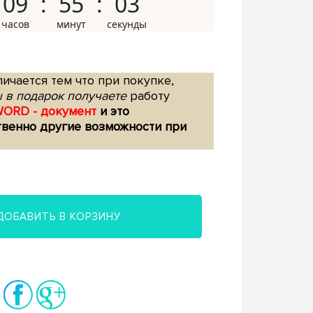
09
55
02
ичается тем что при покупке,
 в подарок получаете
работу
WORD - документ
и это
твенно другие возможности при
ДОБАВИТЬ В КОРЗИНУ