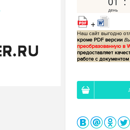
01
+
Наш сайт выгодно отл
кроме PDF версии
Вы
преобразованную в 
предоставляет качес
работе с документом