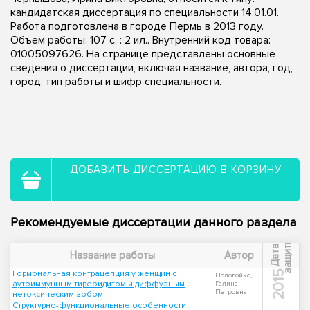
кандидатская диссертация по специальности 14.01.01.
Работа подготовлена в городе Пермь в 2013 году.
Объем работы: 107 с. : 2 ил.. Внутренний код товара:
01005097626. На странице представлены основные
сведения о диссертации, включая название, автора, год,
город, тип работы и шифр специальности.
ДОБАВИТЬ ДИССЕРТАЦИЮ В КОРЗИНУ
Рекомендуемые диссертации данного раздела
ы
Д
а
т
а
з
а
щ
и
т
Название работы
Автор
Гормональная контрацепция у женщин с
2015
Пологойко,
аутоиммунным тиреоидитом и диффузным
Галина
Петровна
нетоксическим зобом
Структурно-функциональные особенности