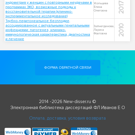
эндометрия у женщин с повторными неудачами в
2017
Усольцева
программах ЭКО, возможные подходы к
Елена
Олеговна
восстановительной терапии (клинико-
экспериментальное исследование)
Трубно-перитонеальное бесплодие,
ассоциированное с актуальными генитальными
2010
Зайнетдинова,
инфекциями: патогенез, клинико-
Лариса
Фоатовна
иммунологическая характеристика, диагностика
и лечение
ФОРМА ОБРАТНОЙ СВЯЗИ
2014 -2026 New-disser.ru ©
Электронная библиотека диссертаций ФЛ Иванов Е О
Оплата, доставка, условия возврата