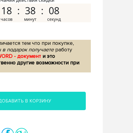
нчания действия скидки
18
38
07
ичается тем что при покупке,
 в подарок получаете
работу
WORD - документ
и это
твенно другие возможности при
ДОБАВИТЬ В КОРЗИНУ