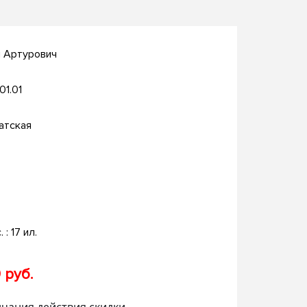
н Артурович
.01.01
атская
. : 17 ил.
 руб.