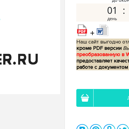
до око
01
+
Наш сайт выгодно отл
кроме PDF версии
Вы
преобразованную в 
предоставляет качес
работе с документом