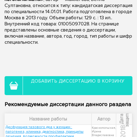
Султановна, относится к типу: кандидатская диссертация
по специальности 14.01.01. Работа подготовлена в городе
Москва в 2013 году. Объем работы: 129 с. : 13 ил..
Внутренний код товара: 01005097028. На странице
представлены основные сведения о диссертации,
включая название, автора, год, город, тип работы и шифр
специальности.
ДОБАВИТЬ ДИССЕРТАЦИЮ В КОРЗИНУ
Рекомендуемые диссертации данного раздела
ы
Д
а
т
а
з
а
щ
и
т
Название работы
Автор
Дисфункция тазового дна у женщин :
2018
Краснопольская,
патогенез, клиника, диагностика, принципы
Ирина
Владиславовна
лечения, возможности профилактики