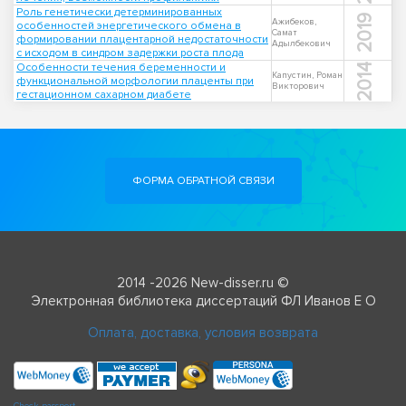
Роль генетически детерминированных
2019
Ажибеков,
особенностей энергетического обмена в
Самат
формировании плацентарной недостаточности
Адылбекович
с исходом в синдром задержки роста плода
Особенности течения беременности и
2014
Капустин, Роман
функциональной морфологии плаценты при
Викторович
гестационном сахарном диабете
ФОРМА ОБРАТНОЙ СВЯЗИ
2014 -2026 New-disser.ru ©
Электронная библиотека диссертаций ФЛ Иванов Е О
Оплата, доставка, условия возврата