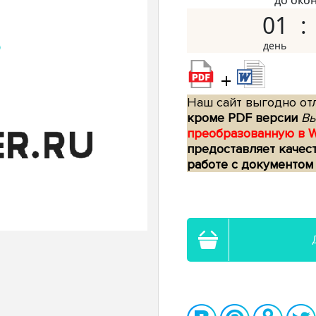
до око
01
+
Наш сайт выгодно отл
кроме PDF версии
Вы
преобразованную в 
предоставляет качес
работе с документом