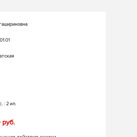
гашириновна
.01.01
атская
. : 2 ил.
 руб.