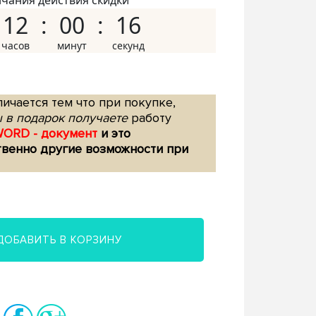
нчания действия скидки
12
00
15
ичается тем что при покупке,
 в подарок получаете
работу
WORD - документ
и это
твенно другие возможности при
ДОБАВИТЬ В КОРЗИНУ