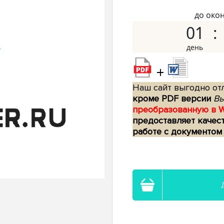
до око
01
+
Наш сайт выгодно отл
кроме PDF версии
Вы
преобразованную в 
предоставляет качес
работе с документом