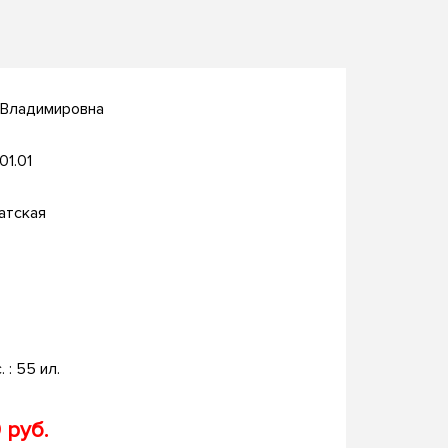
 Владимировна
.01.01
атская
. : 55 ил.
 руб.