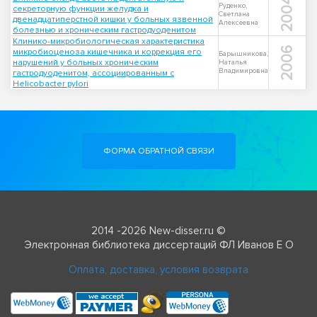
2004
Руденко,
секреторную функции желудка и
Светлана
двенадцатиперстной кишки у больных язвенной
Алексеевна
болезнью и хроническим гастродуоденитом
Клинико-микробиологическая характеристика
2006
микробиоценоза кишечника и коррекция его
Барышникова,
нарушений у больных хроническим
Наталья
Владимировна
гастродуоденитом, ассоциированным с
Helicobacter pylori
ФОРМА ОБРАТНОЙ СВЯЗИ
2014 -2026 New-disser.ru ©
Электронная библиотека диссертаций ФЛ Иванов Е О
Оплата, доставка, условия возврата