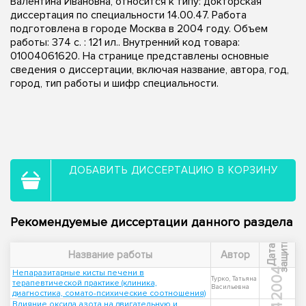
Валентина Ивановна, относится к типу: докторская
диссертация по специальности 14.00.47. Работа
подготовлена в городе Москва в 2004 году. Объем
работы: 374 с. : 121 ил.. Внутренний код товара:
01004061620. На странице представлены основные
сведения о диссертации, включая название, автора, год,
город, тип работы и шифр специальности.
ДОБАВИТЬ ДИССЕРТАЦИЮ В КОРЗИНУ
Рекомендуемые диссертации данного раздела
ы
Д
а
т
а
з
а
щ
и
т
Название работы
Автор
2004
Непаразитарные кисты печени в
Турко, Татьяна
терапевтической практике (клиника,
Васильевна
диагностика, сомато-психические соотношения)
Влияние оксида азота на двигательную и