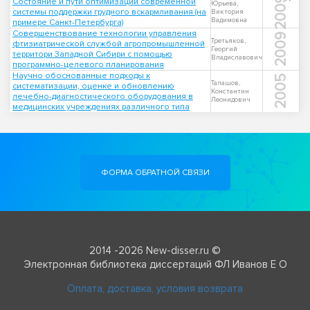
2009
Состояние и пути оптимизации современной
Юрьева,
системы поддержки грудного вскармливания (на
Виктория
Вадимовна
примере Санкт-Петербурга)
Совершенствование технологии управления
2009
Третьяков,
фтизиатрической службой агропромышленной
Георгий
территори Западной Сибири с помощью
Владиславович
программно-целевого планирования
Научно обоснованные подходы к
2005
Талашов,
систематизации, оценке и обновлению
Константин
лечебно-диагностического оборудования в
Леонидович
медицинских учреждениях различного типа
ФОРМА ОБРАТНОЙ СВЯЗИ
2014 -2026 New-disser.ru ©
Электронная библиотека диссертаций ФЛ Иванов Е О
Оплата, доставка, условия возврата