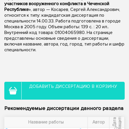
участников вооруженного конфликта в Чеченской
Республике
», автор — Косарев, Сергей Александрович,
относится к типу: кандидатская диссертация по
специальности 14.00.33. Работа подготовлена в городе
Москва в 2005 году. Объем работы: 139 с. : 20 ил..
Внутренний код товара: 01004065980. На странице
представлены основные сведения о диссертации,
включая название, автора, год, город, тип работы и шифр
специальности.
ДОБАВИТЬ ДИССЕРТАЦИЮ В КОРЗИНУ
Рекомендуемые диссертации данного раздела
ы
Д
а
т
а
з
а
щ
и
т
Название работы
Автор