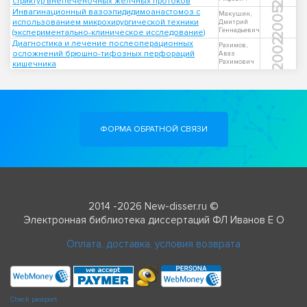
стриктур внепеченочных желчных протоков
2005
Инвагинационный вазоэпидидимоанастомоз с
Макушин,
использованием микрохирургической техники
Дмитрий
Геннадьевич
(экспериментально-клиническое исследование)
2002
Диагностика и лечение послеоперационных
Рахимов,
осложнений брюшно-тифозных перфораций
Аваз
Рахимович
кишечника
ФОРМА ОБРАТНОЙ СВЯЗИ
2014 -2026 New-disser.ru ©
Электронная библиотека диссертаций ФЛ Иванов Е О
Оплата, доставка, условия возврата
Check passport