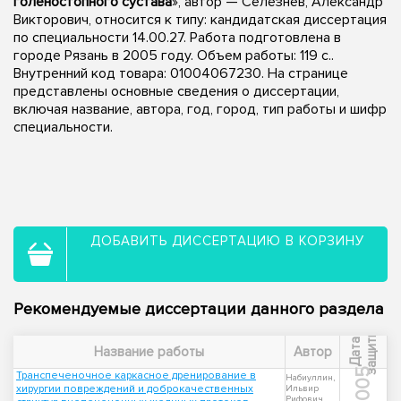
голеностопного сустава
», автор — Селезнев, Александр
Викторович, относится к типу: кандидатская диссертация
по специальности 14.00.27. Работа подготовлена в
городе Рязань в 2005 году. Объем работы: 119 с..
Внутренний код товара: 01004067230. На странице
представлены основные сведения о диссертации,
включая название, автора, год, город, тип работы и шифр
специальности.
ДОБАВИТЬ ДИССЕРТАЦИЮ В КОРЗИНУ
Рекомендуемые диссертации данного раздела
ы
Д
а
т
а
з
а
щ
и
т
Название работы
Автор
2005
Транспеченочное каркасное дренирование в
Набиуллин,
хирургии повреждений и доброкачественных
Ильвир
Рифович