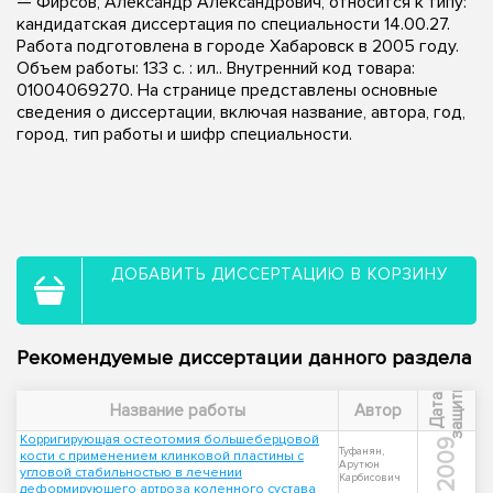
— Фирсов, Александр Александрович, относится к типу:
кандидатская диссертация по специальности 14.00.27.
Работа подготовлена в городе Хабаровск в 2005 году.
Объем работы: 133 с. : ил.. Внутренний код товара:
01004069270. На странице представлены основные
сведения о диссертации, включая название, автора, год,
город, тип работы и шифр специальности.
ДОБАВИТЬ ДИССЕРТАЦИЮ В КОРЗИНУ
Рекомендуемые диссертации данного раздела
ы
Д
а
т
а
з
а
щ
и
т
Название работы
Автор
Корригирующая остеотомия большеберцовой
2009
Туфанян,
кости с применением клинковой пластины с
Арутюн
угловой стабильностью в лечении
Карбисович
деформирующего артроза коленного сустава