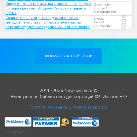
Хирургическая тактика при шокогенных травмах
Дворянкин,
с повреждением ободочной кишки в мирное
Дмитрий
Владимирович
время
2004
Сравнительная оценка эндоскопических
Цурупа,
методов гемостаза при кровотечениях из
Сергей
Дмитриевич
верхних отделов желудочно-кишечного тракта
ФОРМА ОБРАТНОЙ СВЯЗИ
2014 -2026 New-disser.ru ©
Электронная библиотека диссертаций ФЛ Иванов Е О
Оплата, доставка, условия возврата
Check passport