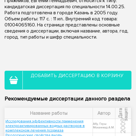
Пряжников, Евгений Геннадьевич, относится к типу:
кандидатская диссертация по специальности 14.00.25.
Работа подготовлена в городе Казань в 2005 году.
Объем работы: 117 с. : 11 ил.. Внутренний код товара:
01004065160. На странице представлены основные
сведения о диссертации, включая название, автора, год,
город, тип работы и шифр специальности.
ДОБАВИТЬ ДИССЕРТАЦИЮ В КОРЗИНУ
Рекомендуемые диссертации данного раздела
ы
Д
а
т
а
з
а
щ
и
т
Название работы
Автор
2009
Исследования эффективности применения
Абу, Гоуш
электроактивированных водных растворов в
Мохаммад А.М.
комплексном лечения псориаза
Реологические свойства вновь