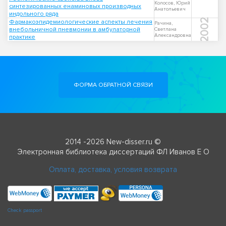
Колосов, Юрий
синтезированных енаминовых производных
Анатольевич
индольного ряда
2002
Фармакоэпидемиологические аспекты лечения
Рачина,
внебольничной пневмонии в амбулаторной
Светлана
Александровна
практике
ФОРМА ОБРАТНОЙ СВЯЗИ
2014 -2026 New-disser.ru ©
Электронная библиотека диссертаций ФЛ Иванов Е О
Оплата, доставка, условия возврата
Check passport