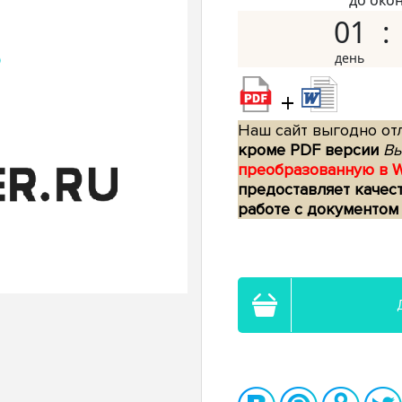
до око
01
+
Наш сайт выгодно отл
кроме PDF версии
Вы
преобразованную в 
предоставляет качес
работе с документом