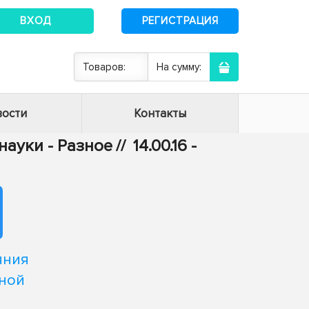
ВХОД
РЕГИСТРАЦИЯ
Товаров:
На сумму:
ости
Контакты
ауки - Разное
//
14.00.16 -
яния
ьной