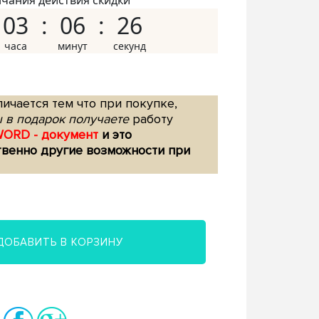
нчания действия скидки
03
06
25
ичается тем что при покупке,
 в подарок получаете
работу
WORD - документ
и это
твенно другие возможности при
ДОБАВИТЬ В КОРЗИНУ