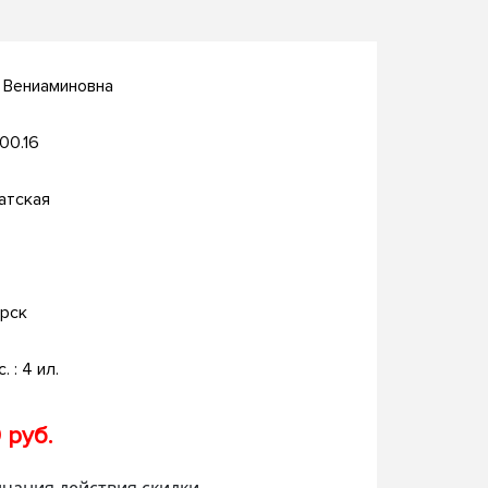
 Вениаминовна
.00.16
атская
рск
. : 4 ил.
 руб.