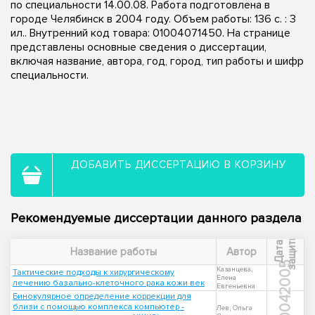
по специальности 14.00.08. Работа подготовлена в
городе Челябинск в 2004 году. Объем работы: 136 с. : 3
ил.. Внутренний код товара: 01004071450. На странице
представлены основные сведения о диссертации,
включая название, автора, год, город, тип работы и шифр
специальности.
ДОБАВИТЬ ДИССЕРТАЦИЮ В КОРЗИНУ
Рекомендуемые диссертации данного раздела
ы
Д
а
т
а
з
а
щ
и
т
Название работы
Автор
2005
Казанцева,
Тактические подходы к хирургическому
Елена
лечению базально-клеточного рака кожи век
Евгеньевна
Бинокулярное определение коррекции для
2004
близи с помощью комплекса компьютер -
Лев, Ольга