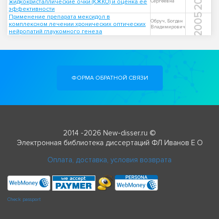
жидкокристаллические очки (КЖКО) и оценка ее
Сергеевна
эффективности
2005
Применение препарата мексидол в
Обруч, Богдан
комплексном лечении хронических оптических
Владимирович
нейропатий глаукомного генеза
ФОРМА ОБРАТНОЙ СВЯЗИ
2014 -2026 New-disser.ru ©
Электронная библиотека диссертаций ФЛ Иванов Е О
Оплата, доставка, условия возврата
Check passport