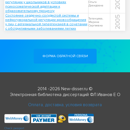
2004
регуляции у школьников в условиях
Ольга
Давидовна
психосоматической адаптации к
образовательному процессу
Состояние сердечно-сосудистой системы и
2005
Таланцева,
нейрогуморальной регуляции кровообращения
Марина
у лиц с артериальной гипертензией в сочетании
Сергеевна
с обструктивными заболеваниями легких
ФОРМА ОБРАТНОЙ СВЯЗИ
2014 -2026 New-disser.ru ©
Электронная библиотека диссертаций ФЛ Иванов Е О
Оплата, доставка, условия возврата
Check passport