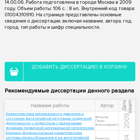
14.00.06. Работа подготовлена в городе Москва в 2009
году. Объем работы: 106 с. : 8 ил.. Внутренний код товара:
01004310910. На странице представлены основные
сведения о диссертации, включая название, автора, год,
город, тип работы и шифр специальности.
ДОБАВИТЬ ДИССЕРТАЦИЮ В КОРЗИНУ
Рекомендуемые диссертации данного раздела
ы
Д
а
т
а
з
а
щ
и
т
Название работы
Автор
Характеристика артериального давления и
2009
Мочалов,
состояние вегетативной регуляции сердечной
Павел
деятельности у подростков с различными
Александрович
формами первичной артериальной гипертензии
Клинико-функциональная характеристика
системы кровообращения и ее вегетативной
Роненсон,