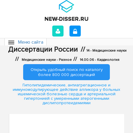
Меню сайта
Диссертации России
//
14 - Медицинские науки
//
//
Медицинские науки - Разное
14.00.06 - Кардиология
Открыть удобный поиск по каталогу
более 800 000 диссертаций
Гиполипидемические, антиагрегационное и
иммуномодулирующее действие алликора у больных
ишемической болезнью сердца и артериальной
гипертонией с умеренными атерогенными
дислипопротеидемиями