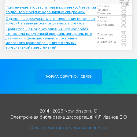
2008
Плинер,
Применение аторвастатина в комплексой терапии
Татьяна
пациентов с острым коронарным синдромом
Павловна
2004
Топчян,
Отдаленные результаты стентирования венечных
Ирина
артерий в зависимости от размеров стентов
Саркисовна
Сравнительная оценка влияния небиволола и
2004
атенолола на суточный профиль артериального
Прилепова,
давления и функциональное состояние
Анна
Анатольевна
мозгового кровообращения у больных
артериальной гипертензией
ФОРМА ОБРАТНОЙ СВЯЗИ
2014 -2026 New-disser.ru ©
Электронная библиотека диссертаций ФЛ Иванов Е О
Оплата, доставка, условия возврата