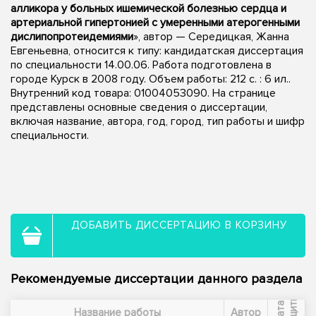
алликора у больных ишемической болезнью сердца и
артериальной гипертонией с умеренными атерогенными
дислипопротеидемиями
», автор — Середицкая, Жанна
Евгеньевна, относится к типу: кандидатская диссертация
по специальности 14.00.06. Работа подготовлена в
городе Курск в 2008 году. Объем работы: 212 с. : 6 ил..
Внутренний код товара: 01004053090. На странице
представлены основные сведения о диссертации,
включая название, автора, год, город, тип работы и шифр
специальности.
ДОБАВИТЬ ДИССЕРТАЦИЮ В КОРЗИНУ
Рекомендуемые диссертации данного раздела
ы
Д
а
т
а
з
а
щ
и
т
Название работы
Автор