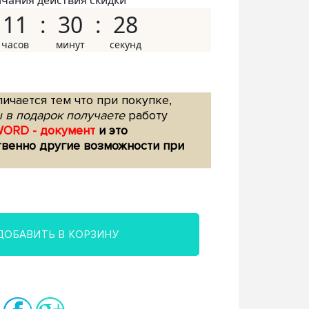
нчания действия скидки
11
30
27
ичается тем что при покупке,
 в подарок получаете
работу
WORD - документ
и это
твенно другие возможности при
ДОБАВИТЬ В КОРЗИНУ