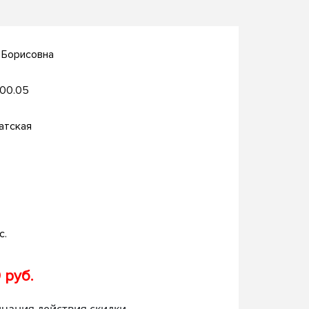
 Борисовна
.00.05
атская
с.
 руб.