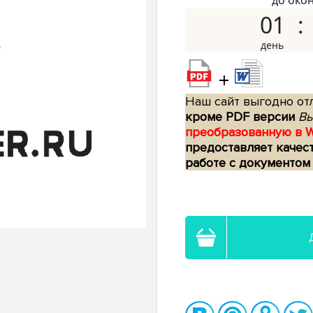
до око
01
+
Наш сайт выгодно отл
кроме PDF версии
Вы
преобразованную в 
предоставляет качес
работе с документом