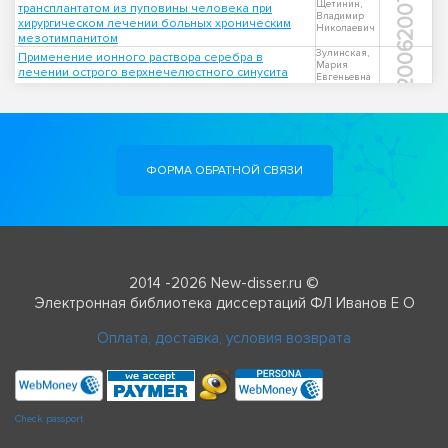
2007
Щетинин,
трансплантатом из пуповины человека при
Владимир
хирургическом лечении больных хроническим
Николаевич
мезотимпанитом
2006
Зулинская,
Применение ионного раствора серебра в
Мария
лечении острого верхнечелюстного синусита
Евгеньевна
ФОРМА ОБРАТНОЙ СВЯЗИ
2014 -2026 New-disser.ru ©
Электронная библиотека диссертаций ФЛ Иванов Е О
Оплата, доставка, условия возврата
Check passport