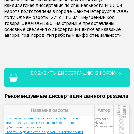
кандидатская диссертация по специальности 14.00.04.
Работа подготовлена в городе Санкт-Петербург в 2006
году. Объем работы: 271 с. : 116 ил.. Внутренний код
товара: 01004064580. На странице представлены
основные сведения о диссертации, включая название,
автора, год, город, тип работы и шифр специальности.
ДОБАВИТЬ ДИССЕРТАЦИЮ В КОРЗИНУ
Рекомендуемые диссертации данного раздела
ы
Д
а
т
а
з
а
щ
и
т
Название работы
Автор
2009
Клинико-иммунологические особенности
Мусалова,
хронических средних отитов у больных
Наида
Магомедовна
туберкулезом легких
Пластина дефектов барабанной перепонки